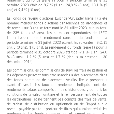
rendement du fonds (série F) pour la période terminée le 31
octobre 2023 était de 8,7 % (1 an), 24,8 % (3 ans), 13,1 % (5
ans) et 9,4 % (10 ans).
Le Fonds de revenu d’actions Lysander-Crusader (série F) a été
nommé meilleur fonds d'actions canadiennes de dividendes et
de revenu sur 3 ans se terminant le 31 juillet 2023, sur un total
de 239 fonds (3 ans). Les cotes correspondantes de LSEG
Lipper Leader pour le rendement constant du fonds pour la
période terminée le 31 juillet 2023 étaient les suivantes : S.O. (1
an), 5 (3 ans), 1 (5 ans). Le rendement du fonds (série F) pour la
période terminée le 31 octobre 2023 était de -7,1 % (1 an), 24,0
% (3 ans), -1,2 % (5 ans) et 1,7 % (depuis sa création – 30
décembre 2014).
Les commissions, les commissions de suivi, les frais de gestion et
les dépenses peuvent tous être associés à des placements dans
des fonds communs de placement. Veuillez lire le prospectus
avant d’investir. Les taux de rendement indiqués sont des
rendements totaux composés annuels historiques, y compris les
variations de la valeur unitaire et le réinvestissement de toutes
les distributions, et ne tiennent pas compte des frais de vente,
de rachat, de distribution ou optionnels ou de l’impôt sur le
revenu payable par tout porteur de titres qui auraient réduit les
rendements. Les fonds communs de placement ne sont pas