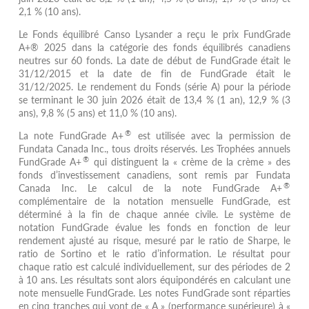
2,1 % (10 ans).
Le Fonds équilibré Canso Lysander a reçu le prix FundGrade
A+® 2025 dans la catégorie des fonds équilibrés canadiens
neutres sur 60 fonds. La date de début de FundGrade était le
31/12/2015 et la date de fin de FundGrade était le
31/12/2025. Le rendement du Fonds (série A) pour la période
se terminant le 30 juin 2026 était de 13,4 % (1 an), 12,9 % (3
ans), 9,8 % (5 ans) et 11,0 % (10 ans).
®
La note FundGrade A+
est utilisée avec la permission de
Fundata Canada Inc., tous droits réservés. Les Trophées annuels
®
FundGrade A+
qui distinguent la « crème de la crème » des
fonds d’investissement canadiens, sont remis par Fundata
®
Canada Inc. Le calcul de la note FundGrade A+
complémentaire de la notation mensuelle FundGrade, est
déterminé à la fin de chaque année civile. Le système de
notation FundGrade évalue les fonds en fonction de leur
rendement ajusté au risque, mesuré par le ratio de Sharpe, le
ratio de Sortino et le ratio d’information. Le résultat pour
chaque ratio est calculé individuellement, sur des périodes de 2
à 10 ans. Les résultats sont alors équipondérés en calculant une
note mensuelle FundGrade. Les notes FundGrade sont réparties
en cinq tranches qui vont de « A » (performance supérieure) à «