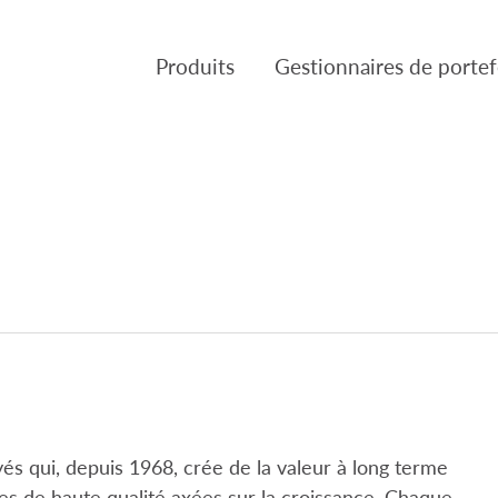
Produits
Gestionnaires de portef
Produits
Gestion de placements Can
VL des Fonds
Fulcra Asset Management
Réglementaire
Slater Asset Management
Gestion de portefeuille Tria
Patient Capital Managemen
Crusader Asset Managemen
Gestion Pembroke Limitée
s qui, depuis 1968, crée de la valeur à long terme
ses de haute qualité axées sur la croissance. Chaque