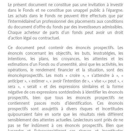
Le présent document ne constitue pas une invitation à investir
dans le Fonds et ne constitue pas unappel public à l’épargne.
Les achats dans le Fonds ne peuvent être effectués que par
l’intermédiaired’un professionnel des placements aux conditions
du document d’offre du fonds par des investisseurs admissibles.
Chaque acheteur de parts d’un fonds peut avoir un droit
d’action légal ou contractuel.
Ce document peut contenir des énoncés prospectifs. Les
énoncés concernant les objectifs, les buts, lesstratégies, les
intentions, les plans, les croyances, les attentes et les
estimations d’un Fonds ou d’uneentité, ainsi que les activités, les
opérations, le rendement financier et la situation, sont des
énoncésprospectifs. Les mots « croire », « s’attendre à », «
anticiper », « estimer », « avoir l’intention de », « vise »,« peut », «
sera », « serait » et des expressions similaires et la forme
négative de ces expressions sontdestinés à identifier les énoncés
prospectifs, bien que tous les énoncés prospectifs ne
contiennent pasces mots d’identification. Ces énoncés
prospectifs sont assujettis à divers risques et incertitudes
quipourraient faire en sorte que les résultats réels diffèrent
sensiblement des attentes actuelles. Leslecteurs sont priés de ne
pas se fier indûment à ces énoncés prospectifs. Bien que
Lysander et Fulcraconsidèrent ces risques et incertitudes