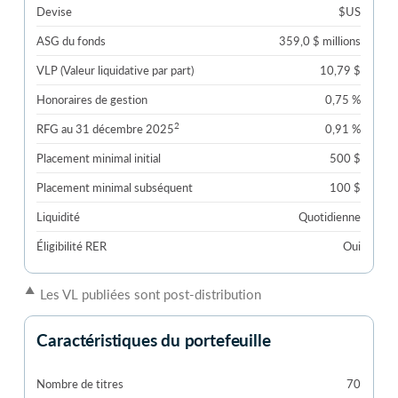
Devise
$US
ASG du fonds
359,0 $ millions
VLP (Valeur liquidative par part)
10,79 $
Honoraires de gestion
0,75 %
2
RFG au 31 décembre 2025
0,91 %
Placement minimal initial
500 $
Placement minimal subséquent
100 $
Liquidité
Quotidienne
Éligibilité RER
Oui
▲
Les VL publiées sont post-distribution
Caractéristiques du portefeuille
Nombre de titres
70