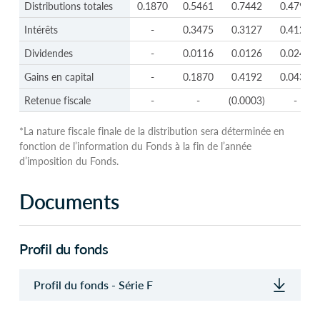
Distributions ($)/Unit
YTD
2025
2024
2023
Distributions totales
0.1870
0.5461
0.7442
0.4795
Intérêts
-
0.3475
0.3127
0.4121
Dividendes
-
0.0116
0.0126
0.0243
Gains en capital
-
0.1870
0.4192
0.0432
Retenue fiscale
-
-
(0.0003)
-
*La nature fiscale finale de la distribution sera déterminée en
fonction de l’information du Fonds à la fin de l’année
d’imposition du Fonds.
Documents
Profil du fonds
Profil du fonds - Série F