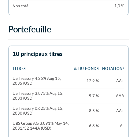
Non coté
1,0 %
Portefeuille
10 principaux titres
3
TITRES
% DU FONDS
NOTATION
US Treasury 4.25% Aug 15,
12,9 %
AA+
2035 (USD)
US Treasury 3.875% Aug 15,
9,7 %
AAA
2033 (USD)
US Treasury 0.625% Aug 15,
8,5 %
AA+
2030 (USD)
UBS Group AG 3.091% May 14,
6,3 %
A-
2031/32 144A (USD)