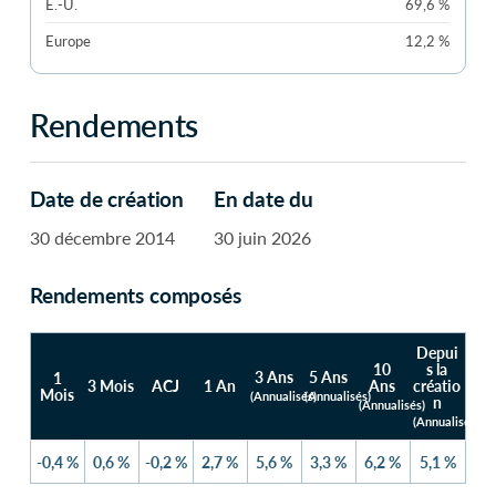
É.-U.
69,6 %
Europe
12,2 %
Rendements
Date de création
En date du
30 décembre 2014
30 juin 2026
Rendements composés
Depui
10
s la
3 Ans
5 Ans
1
3 Mois
ACJ
1 An
Ans
créatio
Mois
(Annualisés)
(Annualisés)
n
(Annualisés)
(Annualisés)
-0,4 %
0,6 %
-0,2 %
2,7 %
5,6 %
3,3 %
6,2 %
5,1 %