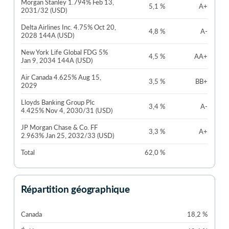
Morgan Stanley 1.794% Feb 13,
5,1 %
A+
2031/32 (USD)
Delta Airlines Inc. 4.75% Oct 20,
4,8 %
A-
2028 144A (USD)
New York Life Global FDG 5%
4,5 %
AA+
Jan 9, 2034 144A (USD)
Air Canada 4.625% Aug 15,
3,5 %
BB+
2029
Lloyds Banking Group Plc
3,4 %
A-
4.425% Nov 4, 2030/31 (USD)
JP Morgan Chase & Co. FF
3,3 %
A+
2.963% Jan 25, 2032/33 (USD)
Total
62,0 %
Répartition géographique
Canada
18,2 %