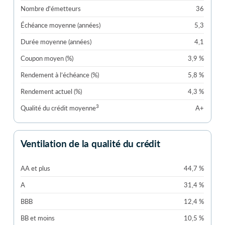
Nombre d'émetteurs
36
Échéance moyenne (années)
5,3
Durée moyenne (années)
4,1
Coupon moyen (%)
3,9 %
Rendement à l’échéance (%)
5,8 %
Rendement actuel (%)
4,3 %
3
Qualité du crédit moyenne
A+
Ventilation de la qualité du crédit
AA et plus
44,7 %
A
31,4 %
BBB
12,4 %
BB et moins
10,5 %