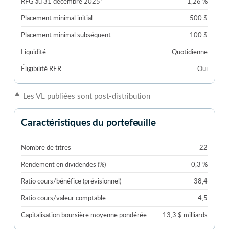
RFG au 31 décembre 2025
1,26 %
Placement minimal initial
500 $
Placement minimal subséquent
100 $
Liquidité
Quotidienne
Éligibilité RER
Oui
▲
Les VL publiées sont post-distribution
Caractéristiques du portefeuille
Nombre de titres
22
Rendement en dividendes (%)
0,3 %
Ratio cours/bénéfice (prévisionnel)
38,4
Ratio cours/valeur comptable
4,5
Capitalisation boursière moyenne pondérée
13,3 $ milliards