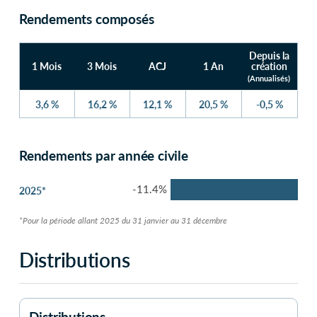
Rendements composés
Depuis la
1 Mois
3 Mois
ACJ
1 An
création
(Annualisés)
3,6 %
16,2 %
12,1 %
20,5 %
-0,5 %
Rendements par année civile
-11.4%
2025*
*Pour la période allant 2025 du 31 janvier au 31 décembre
Distributions
Distributions