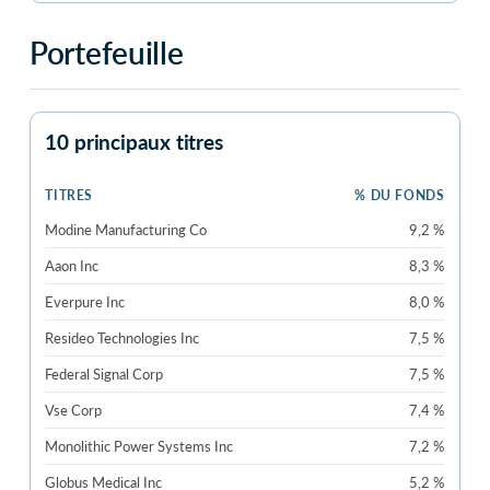
Portefeuille
10 principaux titres
TITRES
% DU FONDS
Modine Manufacturing Co
9,2 %
Aaon Inc
8,3 %
Everpure Inc
8,0 %
Resideo Technologies Inc
7,5 %
Federal Signal Corp
7,5 %
Vse Corp
7,4 %
Monolithic Power Systems Inc
7,2 %
Globus Medical Inc
5,2 %