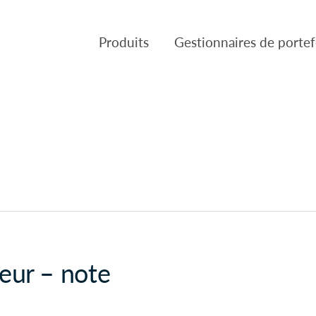
Produits
Gestionnaires de portef
Produits
Gestion de placements Can
VL des Fonds
Fulcra Asset Management
Réglementaire
Slater Asset Management
Gestion de portefeuille Tria
Patient Capital Managemen
Crusader Asset Managemen
leur – note
Gestion Pembroke Limitée