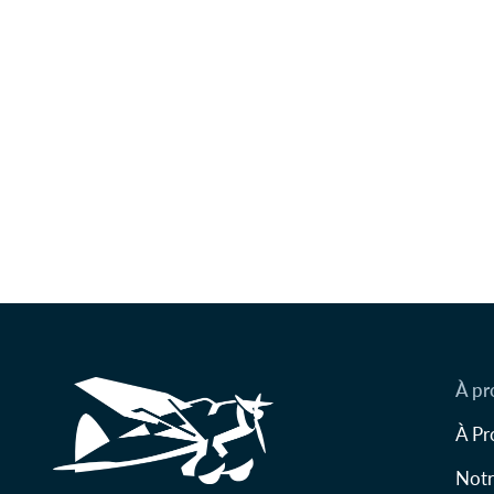
À pr
À Pr
Notr