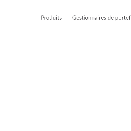
Produits
Gestionnaires de portef
Produits
Gestion de placements Can
VL des Fonds
Fulcra Asset Management
Réglementaire
Slater Asset Management
Gestion de portefeuille Tria
Patient Capital Managemen
Crusader Asset Managemen
Gestion Pembroke Limitée